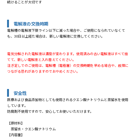
続けることが大切です
電解液の交換時期
電解槽の電解液下限ライン以下に減った場合や、ご使用になられていなくて
も、30日以上経た場合は、新しい電解液に交換してください。
電気分解された電解液は濃度が変わります。使用済みの古い電解液はすべて捨
てて、新しい電解液と入れ替えてください。
注ぎ足しでのご使用は、電解槽（電極層）の交換時期を早める場合や、故障に
つながる恐れがありますのでおやめください。
安全性
医療および食品添加物としても使用されるクエン酸ナトリウムと蒸留水を使用
しています。
防腐剤不使用ですので、安心してお使いいただけます。
【原材料】
蒸留水・クエン酸ナトリウム
【内容量】