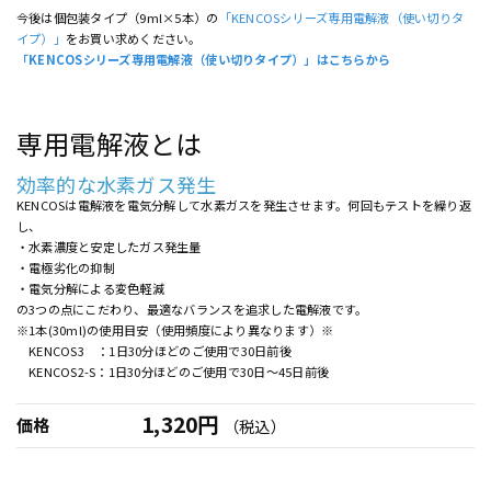
今後は個包装タイプ（9ml×5本）の
「KENCOSシリーズ専用電解液（使い切りタ
イプ）」
をお買い求めください。
「KENCOSシリーズ専用電解液（使い切りタイプ）」はこちらから
専用電解液とは
効率的な水素ガス発生
KENCOSは電解液を電気分解して水素ガスを発生させます。何回もテストを繰り返
し、
・水素濃度と安定したガス発生量
・電極劣化の抑制
・電気分解による変色軽減
の3つの点にこだわり、最適なバランスを追求した電解液です。
※1本(30ml)の使用目安（使用頻度により異なります）※
KENCOS3 ：1日30分ほどのご使用で30日前後
KENCOS2-S：1日30分ほどのご使用で30日～45日前後
1,320円
価格
（税込）