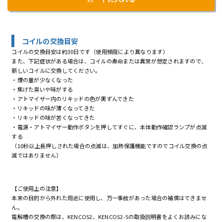
コイルの交換目安
コイルの交換目安は約30日です（使用頻度により異なります）
また、下記症状がある場合は、コイルの寿命または異常が想定されますので、
新しいコイルに交換してください。
・煙の量が少なくなった
・焦げた臭いや味がする
・アトマイザー内のリキッドの色が黒ずんできた
・リキッドの味が薄くなってきた
・リキッドの味が苦くなってきた
・電源・アトマイザー動作ボタンを押してすぐに、本体動作確認ランプが点滅
する
（10秒以上長押しされた場合の点滅は、加熱保護機能ですのでコイル交換の点
滅ではありません）
【ご使用上の注意】
本来の目的から外れた用途に使用し、万一事故があった場合の補償はできませ
ん。
電解槽の交換の際は、KENCOS2、KENCOS2-Sの取扱説明書をよくお読みにな