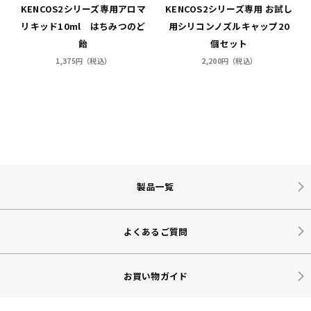
ト
KENCOS2シリーズ専用アロマ
KENCOS2シリーズ専用 お試し
リキッド10ml はちみつのど
用シリコンノズルキャップ20
飴
個セット
1,375円（税込）
2,200円（税込）
製品一覧
よくあるご質問
お買い物ガイド