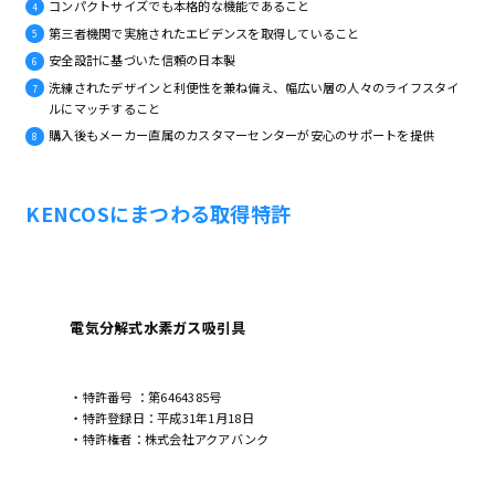
コンパクトサイズでも本格的な機能であること
第三者機関で実施されたエビデンスを取得していること
安全設計に基づいた信頼の日本製
洗練されたデザインと利便性を兼ね備え、幅広い層の人々のライフスタイ
ルにマッチすること
購入後もメーカー直属のカスタマーセンターが安心のサポートを提供
KENCOSにまつわる取得特許
電気分解式水素ガス吸引具
・特許番号 ：第6464385号
・特許登録日：平成31年1月18日
・特許権者：株式会社アクアバンク