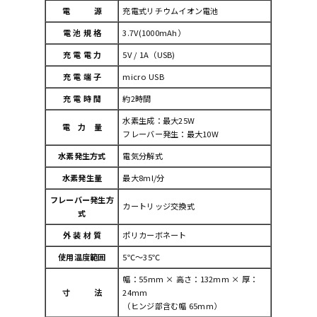
電 源
充電式リチウムイオン電池
電 池 規 格
3.7V(1000mAh）
充 電 電 力
5V / 1A（USB)
充 電 端 子
micro USB
充 電 時 間
約2時間
水素生成：最大25W
電 力 量
フレーバー発生：最大10W
水素発生方式
電気分解式
水素発生量
最大8ml/分
フレーバー発生方
カートリッジ交換式
式
外 装 材 質
ポリカーボネート
使用温度範囲
5℃～35℃
幅：55mm × 高さ：132mm × 厚：
寸 法
24mm
（ヒンジ部含む幅 65mm）