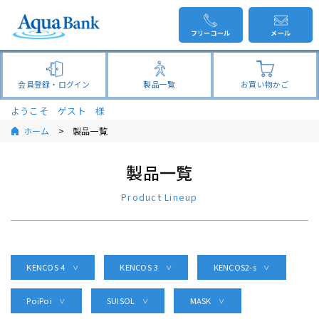
フリーコール
メール
会員登録・ログイン
製品一覧
お買い物かご
ようこそ ゲスト 様
ホーム
製品一覧
製品一覧
Product Lineup
KENCOS 4
KENCOS 3
KENCOS2-s
＞
＞
＞
PoiPoi
SUISOL
MASK
＞
＞
＞