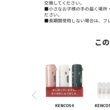
交換してください。
■小さなお子様の手の届く場所
ださい。
■長期間使用しない場合は、フ
この
NCOS4 水素eyeゴ
KENCOS4
KENC