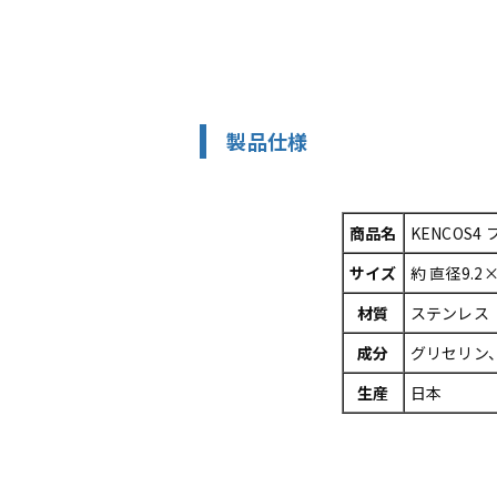
製品仕様
商品名
KENCOS
サイズ
約 直径9.2
材質
ステンレス
成分
グリセリン
生産
日本