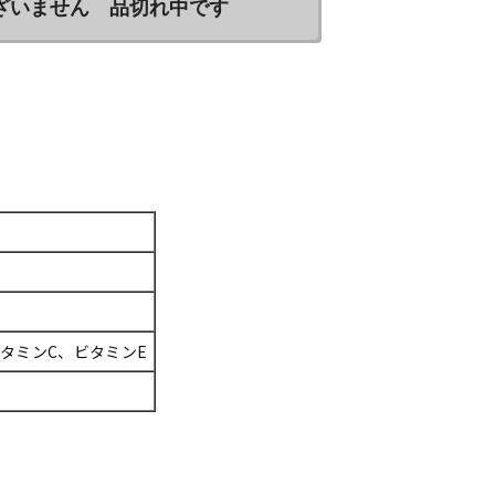
ざいません 品切れ中です
タミンC、ビタミンE