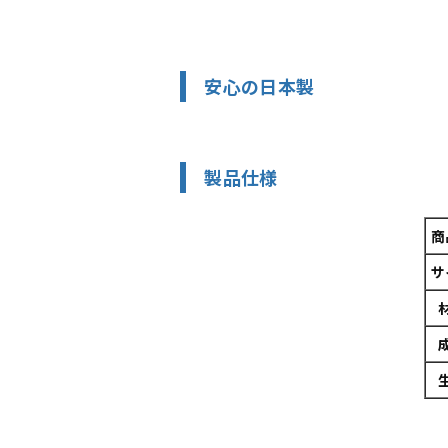
安心の日本製
製品仕様
商
サ