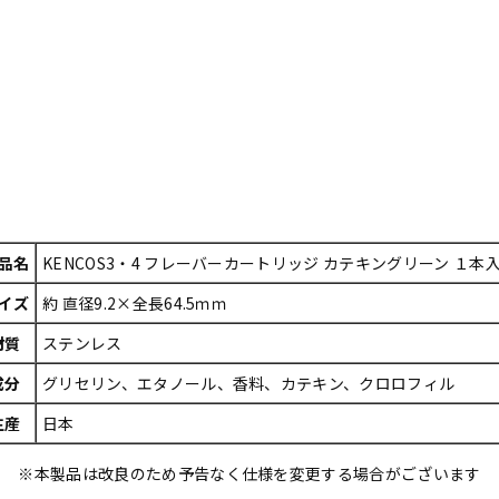
品名
KENCOS3・4 フレーバーカートリッジ カテキングリーン １本
イズ
約 直径9.2×全長64.5ｍｍ
材質
ステンレス
成分
グリセリン、エタノール、香料、カテキン、クロロフィル
生産
日本
※本製品は改良のため予告なく仕様を変更する場合がございます