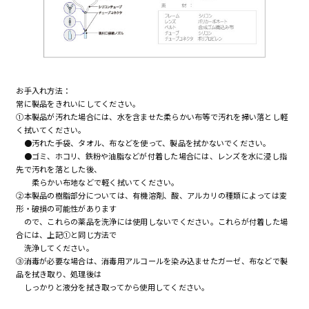
お手入れ方法：
常に製品をきれいにしてください。
①本製品が汚れた場合には、水を含ませた柔らかい布等で汚れを掃い落とし軽
く拭いてください。
●汚れた手袋、タオル、布などを使って、製品を拭かないでください。
●ゴミ、ホコリ、鉄粉や油脂などが付着した場合には、レンズを水に浸し指
先で汚れを落とした後、
柔らかい布地などで軽く拭いてください。
②本製品の樹脂部分については、有機溶剤、酸、アルカリの種類によっては変
形・破損の可能性があります
ので、これらの薬品を洗浄には使用しないでください。これらが付着した場
合には、上記①と同じ方法で
洗浄してください。
③消毒が必要な場合は、消毒用アルコールを染み込ませたガーゼ、布などで製
品を拭き取り、処理後は
しっかりと液分を拭き取ってから使用してください。