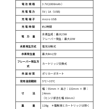
電 池 規 格
3.7V(1000mAh）
充 電 電 力
5V / 1A（USB)
充 電 端 子
micro USB
充 電 時 間
約2時間
水素生成：最大25W
電 力 量
フレーバー発生：最大10W
水素発生方式
電気分解式
水素発生量
最大8ml/分
フレーバー発生方
カートリッジ交換式
式
外 装 材 質
ポリカーボネート
使用温度範囲
5℃～35℃
幅：55mm × 高さ：132mm × 厚：
寸 法
24mm
（ヒンジ部含む幅 65mm）
重 量
128g ＊電解液とカートリッジは除く