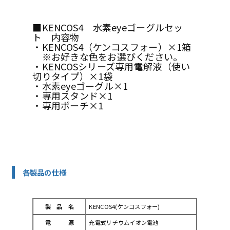
■KENCOS4 水素eyeゴーグルセッ
ト 内容物
・KENCOS4（ケンコスフォー）×1箱
※お好きな色をお選びください。
・KENCOSシリーズ専用電解液（使い
切りタイプ）×1袋
・水素eyeゴーグル×1
・専用スタンド×1
・専用ポーチ×1
各製品の仕様
製 品 名
KENCOS4(ケンコスフォー)
電 源
充電式リチウムイオン電池